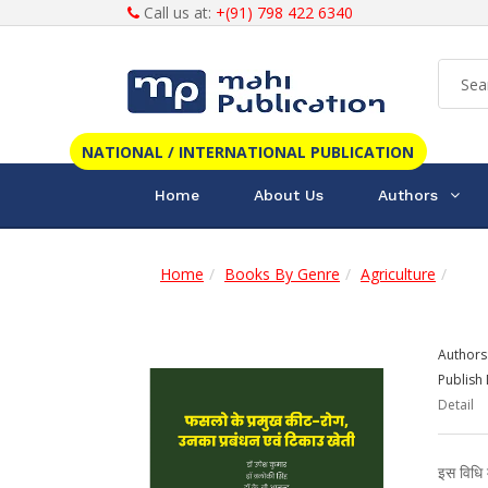
Call us at:
+(91) 798 422 6340
NATIONAL / INTERNATIONAL PUBLICATION
Home
About Us
Authors
Home
Books By Genre
Agriculture
Authors
Publish 
Detail
इस विधि म