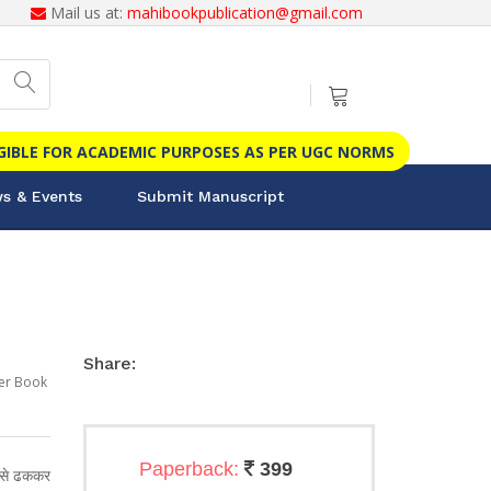
Mail us at:
mahibookpublication@gmail.com
IGIBLE FOR ACADEMIC PURPOSES AS PER UGC NORMS
s & Events
Submit Manuscript
Share:
er Book
Paperback:
399
न) से ढककर